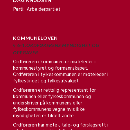
DAG KNUDSEN
Parti
: Arbeiderpartiet
KOMMUNELOVEN
§ 6-1.
ORDFØRERENS MYNDIGHET OG
OPPGAVER
Ordføreren i kommunen er møteleder i
kommunestyret og formannskapet.
Ordføreren i fylkeskommunen er møteleder i
fylkestinget og fylkesutvalget.
Ordføreren er rettslig representant for
kommunen eller fylkeskommunen og
underskriver på kommunens eller
fylkeskommunens vegne hvis ikke
myndigheten er tildelt andre.
Ordføreren har møte-, tale- og forslagsrett i