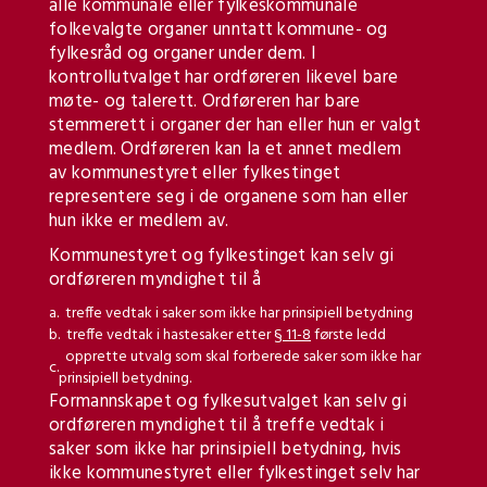
alle kommunale eller fylkeskommunale
folkevalgte organer unntatt kommune- og
fylkesråd og organer under dem. I
kontrollutvalget har ordføreren likevel bare
møte- og talerett. Ordføreren har bare
stemmerett i organer der han eller hun er valgt
medlem. Ordføreren kan la et annet medlem
av kommunestyret eller fylkestinget
representere seg i de organene som han eller
hun ikke er medlem av.
Kommunestyret og fylkestinget kan selv gi
ordføreren myndighet til å
a.
treffe vedtak i saker som ikke har prinsipiell betydning
b.
treffe vedtak i hastesaker etter
§ 11-8
første ledd
opprette utvalg som skal forberede saker som ikke har
c.
prinsipiell betydning.
Formannskapet og fylkesutvalget kan selv gi
ordføreren myndighet til å treffe vedtak i
saker som ikke har prinsipiell betydning, hvis
ikke kommunestyret eller fylkestinget selv har