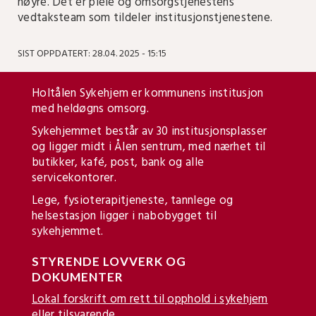
høyre. Det er pleie og omsorgstjenestens
vedtaksteam som tildeler institusjonstjenestene.
SIST OPPDATERT: 28.04. 2025 - 15:15
Holtålen Sykehjem er kommunens institusjon
med heldøgns omsorg.
Sykehjemmet består av 30 institusjonsplasser
og ligger midt i Ålen sentrum, med nærhet til
butikker, kafé, post, bank og alle
servicekontorer.
Lege, fysioterapitjeneste, tannlege og
helsestasjon ligger i nabobygget til
sykehjemmet.
STYRENDE LOVVERK OG
DOKUMENTER
Lokal forskrift om rett til opphold i sykehjem
eller tilsvarende