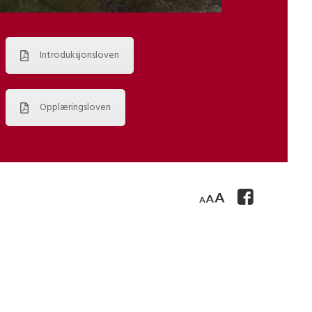
Introduksjonsloven
Opplæringsloven
F
H