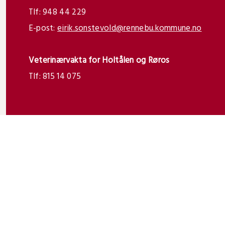
Tlf: 948 44 229
E-post:
eirik.sonstevold@rennebu.kommune.no
Veterinærvakta for Holtålen og Røros
Tlf:
815 14 075