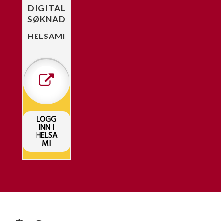
DIGITAL
SØKNAD
HELSAMI
LOGG
INN I
HELSA
MI