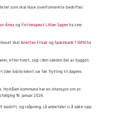
liteter som skal huse ovenfornevnte bedrifter.
tor Anna
og
Fotterapeut Lillian Sagen
ha sine
ehuset skal
Anettes Frisør
og
Sparebank 1 SMN
ha
lerer, etter hvert, seg i den søndre del av bygget.
et
(der biblioteket var før flytting til dagens
ke. Holtålen kommune har en intensjon om at
følging 16. januar 2026.
t bedrift, og reåpning, så anbefaler vi å søke opp