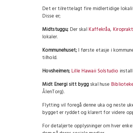
Det er tilrettelagt fire midlertidige loka
Disse er;
Midtstuggu;
Der skal
Kaffekråa
,
Kiroprak
lokaler.
Kommunehuset;
I første etasje i kommun
tilhold.
Hovsheimen;
Lille Hawaii Solstudio
instal
Midt Energi sitt bygg
skal huse
Bibliotek
ÅlenTorg).
Flytting vil foregå denne uka og neste u
bygget er ryddet og klarert for videre opp
For detaljerte opplysninger om hver enkel