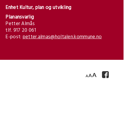
Enhet Kultur, plan og utvikling
Planansvarlig
Petter Almås
tlf. 917 20 061
E-post:
petter.almas@holtalen.kommune.no
F
H