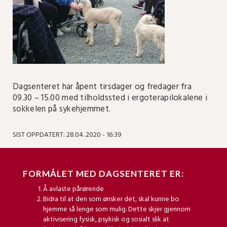
Dagsenteret har åpent tirsdager og fredager fra
09.30 – 15.00 med tilholdssted i ergoterapilokalene i
sokkelen på sykehjemmet.
SIST OPPDATERT: 28.04. 2020 - 16:39
FORMÅLET MED DAGSENTERET ER:
Å avlaste pårørende
Bidra til at den som ønsker det, skal kunne bo
hjemme så lenge som mulig. Dette skjer gjennom
aktivisering fysisk, psykisk og sosialt slik at